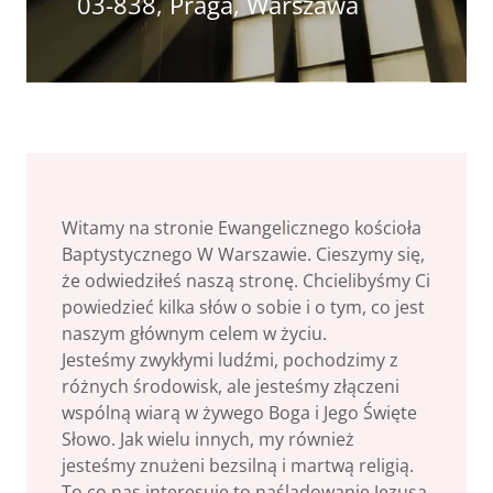
03-838, Praga, Warszawa
Witamy na stronie Ewangelicznego kościoła
Baptystycznego W Warszawie. Cieszymy się,
że odwiedziłeś naszą stronę. Chcielibyśmy Ci
powiedzieć kilka słów o sobie i o tym, co jest
naszym głównym celem w życiu.
Jesteśmy zwykłymi ludźmi, pochodzimy z
różnych środowisk, ale jesteśmy złączeni
wspólną wiarą w żywego Boga i Jego Święte
Słowo. Jak wielu innych, my również
jesteśmy znużeni bezsilną i martwą religią.
To co nas interesuje to naśladowanie Jezusa