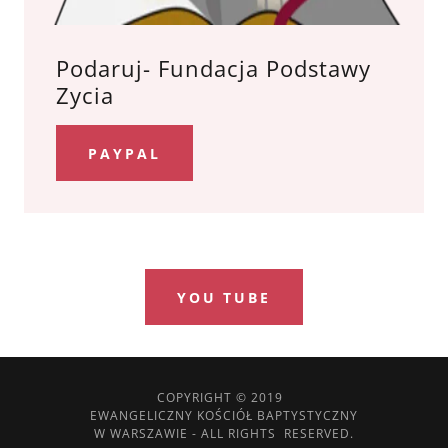
Podaruj- Fundacja Podstawy
Zycia
PAYPAL
YOU TUBE
COPYRIGHT © 2019
EWANGELICZNY KOŚCIÓŁ BAPTYSTYCZNY
W WARSZAWIE - ALL RIGHTS RESERVED.